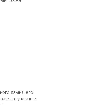
рый также
ого языка, его
акже актуальные