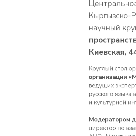
Центральноа
Кыргызско-Р
научный кру
пространст
Киевская, 44
Круглый стол о
организации «
ведущих эксперт
русского языка 
и культурной ин
Модератором д
директор по вз