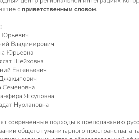
дный центр региональной интеграции», кото
иятие с
приветственным словом
.
:
й Юрьевич
ний Владимирович
на Юрьевна
ясат Шейховна
ений Евгеньевич
 Джакыпович
а Семеновна
Занфира Ягсуповна
адат Нурлановна
ят современные подходы к преподаванию русск
ании общего гуманитарного пространства, а т