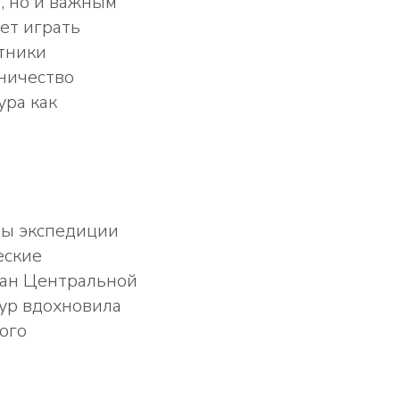
, но и важным
ет играть
тники
ничество
ура как
мы экспедиции
еские
ран Центральной
нур вдохновила
ого