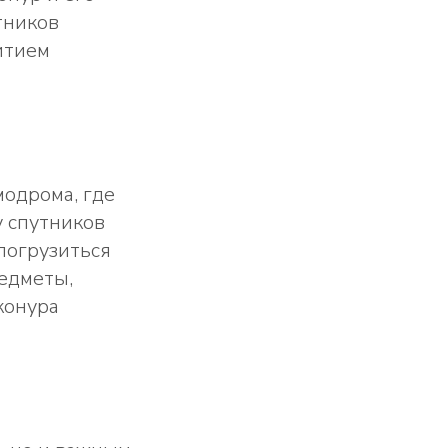
тников
итием
модрома, где
у спутников
погрузиться
редметы,
конура