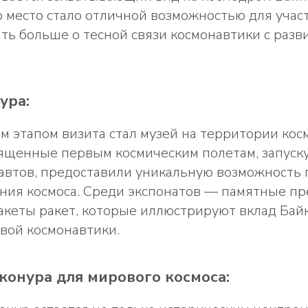
о место стало отличной возможностью для учас
ть больше о тесной связи космонавтики с разв
ура:
 этапом визита стал музей на территории кос
вященные первым космическим полетам, запуск
автов, предоставили уникальную возможность 
ения космоса. Среди экспонатов — памятные п
акеты ракет, которые иллюстрируют вклад Бай
вой космонавтики.
конура для мирового космоса: