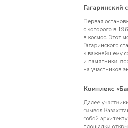
Гагаринский с
Первая остановк
с которого в 19
в космос. Этот 
Гагаринского ст
к важнейшему с
и памятники, п
на участников э
Комплекс
«
Ба
Далее участник
символ Казахста
собой архитекту
площадки откры