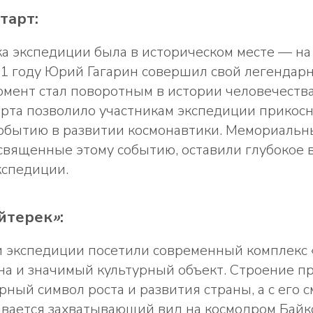
тарт:
а экспедиции была в историческом месте — на 
61 году Юрий Гагарин совершил свой легендар
момент стал поворотным в истории человечеств
арта позволило участникам экспедиции прикос
обытию в развитии космонавтики. Мемориальн
освященные этому событию, оставили глубокое 
кспедиции.
йтерек
»
:
и экспедиции посетили современный комплекс
на и значимый культурный объект. Строение п
рный символ роста и развития страны, а с его 
вается захватывающий вид на космодром Байко