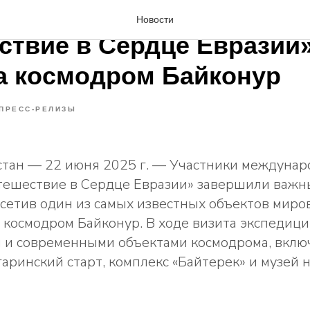
родная экспедиция
Новости
ствие в Сердце Евразии
а космодром Байконур
ПРЕСС-РЕЛИЗЫ
хстан — 22 июня 2025 г. — Участники междуна
тешествие в Сердце Евразии» завершили важны
сетив один из самых известных объектов миро
космодром Байконур. В ходе визита экспедици
и и современными объектами космодрома, вклю
аринский старт, комплекс «Байтерек» и музей 