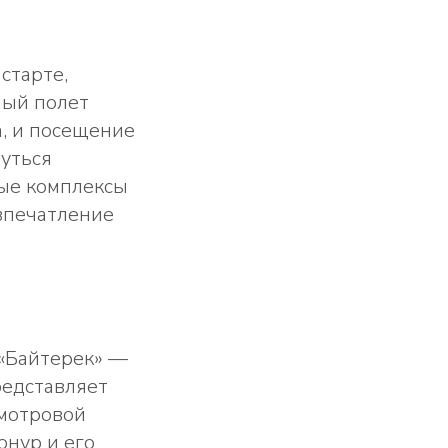
старте,
ный полет
а, и посещение
нуться
ые комплексы
впечатление
 «Байтерек» —
редставляет
смотровой
нур и его