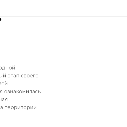
»
родной
й этап своего
вой
я ознакомилась
чая
на территории