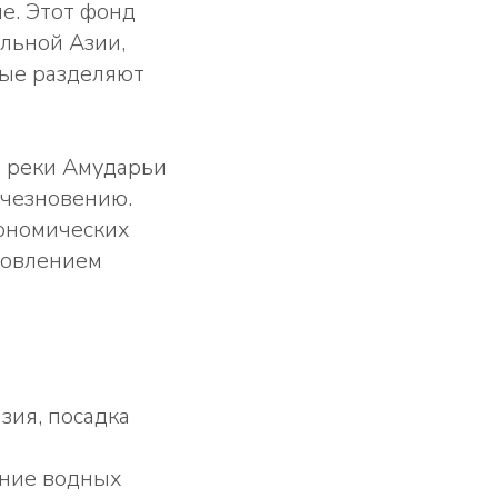
е. Этот фонд
альной Азии,
рые разделяют
д реки Амударьи
счезновению.
ономических
новлением
зия, посадка
ние водных