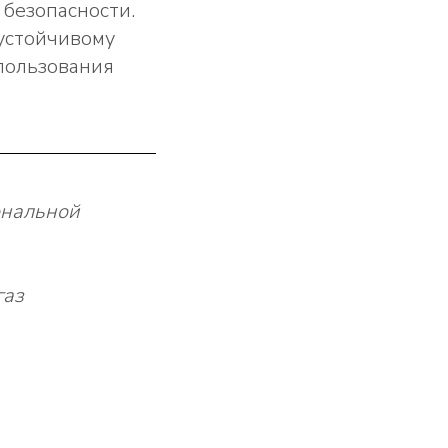
безопасности.
устойчивому
пользования
ональной
газ