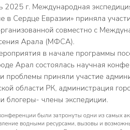
 2025 г. Международная экспедици
е в Сердце Евразии» приняла участи
организованной совместно с Между
сения Арала (МФСА).
ероприятия в начале программы пос
ороде Арал состоялась научная конфе
и проблемы приняли участие админ
кой области РК, администрация гор
и блогеры- члены экспедиции.
 конференции были затронуты одни из самых а
вление водными ресурсами, вызовы и возмож