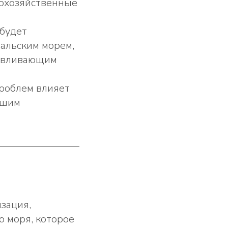
кохозяйственные
будет
ральским морем,
навливающим
роблем влияет
вшим
зация,
о моря, которое