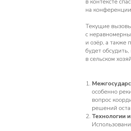
в контексте спа
на конференции
Текущие вызовы
с неравномерны
и озёр, а также
будет обсудить,
в сельском хозяй
Межгосударс
особенно рек
вопрос коорд
решений оста
Технологии и
Использовани