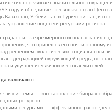
сятилетия переживает значительное сокращени
993 году и объединяет несколько стран Центр
ь Казахстан, Узбекистан и Туркменистан, кото
 за управление водными ресурсами региона.
страдает из-за чрезмерного использования во
орошения, что привело к его почти полному и
над решением экологических, социальных и эк
нных с деградацией окружающей среды, восста
иона и улучшением жизни местных жителей.
да включают:
ие экосистемы — восстановление биоразнообра
 водных ресурсов.
одными ресурсами — эффективное распределе