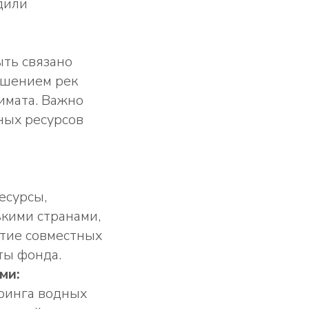
дили
ть связано
ушением рек
имата. Важно
ных ресурсов
есурсы,
ькими странами,
тие совместных
ты фонда.
ми:
оринга водных