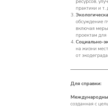
ресурсов, ул
практики и т. 
Экологическа
обсуждение пу
включая меры
проектам для
Социально-э
на жизни мес
от экодеграда
Для справки:
Международный
созданная с цел