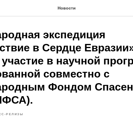
Новости
родная экспедиция
ствие в Сердце Евразии
 участие в научной прог
ованной совместно с
ародным Фондом Спасен
МФСА).
СС-РЕЛИЗЫ