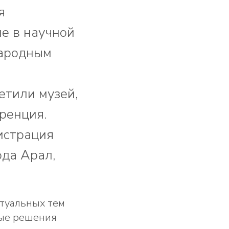
я
е в научной
народным
етили музей,
ренция.
истрация
ода Арал,
ктуальных тем
ные решения