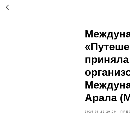
Междуна
«Путеше
приняла
организ
Междун
Арала (
2025-06-22 20:00
ПРЕ