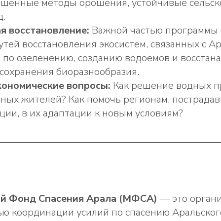
учшенные методы орошения, устойчивые сельс
д.
я восстановление:
Важной частью программы 
тей восстановления экосистем, связанных с А
 по озеленению, созданию водоемов и восста
 сохранения биоразнообразия.
кономические вопросы:
Как решение водных п
тных жителей? Как помочь регионам, пострада
ции, в их адаптации к новым условиям?
 Фонд Спасения Арала (МФСА)
— это органи
ью координации усилий по спасению Аральског