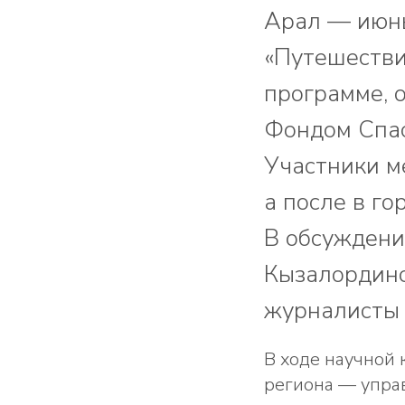
Арал — июнь
«Путешестви
программе, 
Фондом Спа
Участники м
а после в г
В обсуждени
Кызалординс
журналисты 
В ходе научной
региона — упра