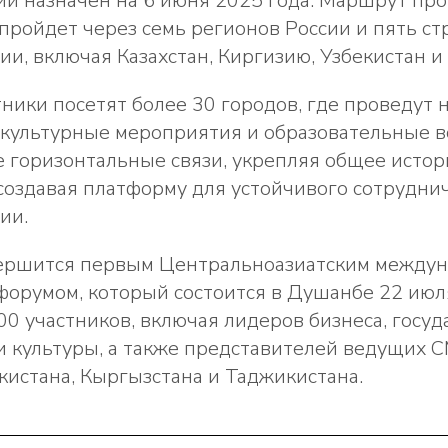
ии назначен на 6 июня 2025 года. Маршрут пр
пройдет через семь регионов России и пять ст
и, включая Казахстан, Киргизию, Узбекистан и
тники посетят более 30 городов, где проведут 
 культурные мероприятия и образовательные в
 горизонтальные связи, укрепляя общее истор
создавая платформу для устойчивого сотруднич
ии.
ершится первым Центральноазиатским между
форумом, который состоится в Душанбе 22 июл
00 участников, включая лидеров бизнеса, госу
 и культуры, а также представителей ведущих С
екистана, Кыргызстана и Таджикистана.