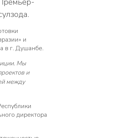
 Премьер-
улзода.
отовки
вразии» и
 в г. Душанбе.
диции. Мы
проектов и
ей между
Республики
ьного директора