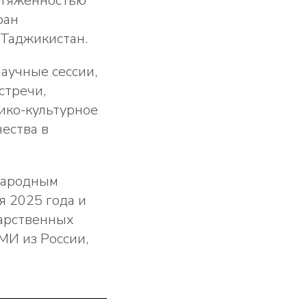
отяженностью
ран
 Таджикистан.
научные сессии,
стречи,
ико-культурное
ества в
народным
я 2025 года и
дарственных
МИ из России,