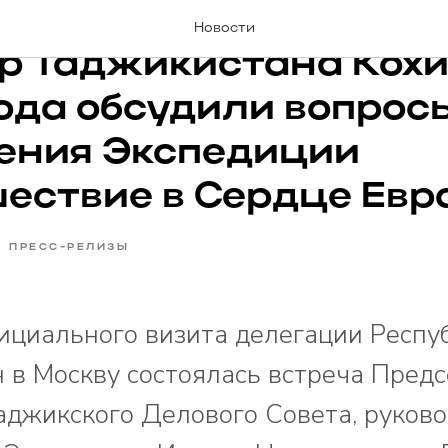
Назаралиев и Премье
Новости
р Таджикистана Кох
ода обсудили вопрос
ения Экспедиции
ествие в Сердце Евр
ПРЕСС-РЕЛИЗЫ
ициального визита делегации Респу
 в Москву состоялась встреча Пред
аджикского Делового Совета, руков