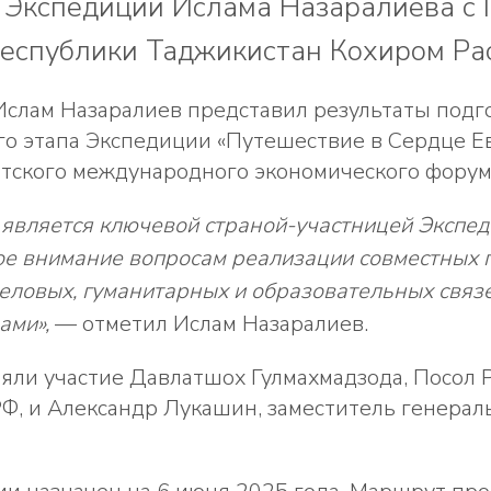
 Экспедиции Ислама Назаралиева с
еспублики Таджикистан Кохиром Рас
Ислам Назаралиев представил результаты подг
го этапа Экспедиции «Путешествие в Сердце Е
тского международного экономического форума
 является ключевой страной-участницей Экспе
ое внимание вопросам реализации совместных 
еловых, гуманитарных и образовательных связ
ами»,
— отметил Ислам Назаралиев.
яли участие Давлатшох Гулмахмадзода, Посол 
Ф, и Александр Лукашин, заместитель генерал