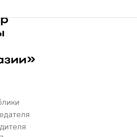
р-
ир
ы
азии»
блики
седателя
одителя