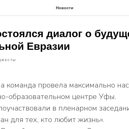
Новости
остоялся диалог о буду
ьной Евразии
ДЖЕСТЫ
а команда провела максимально н
но-образовательном центре Уфы.
поучаствовали в пленарном заседан
н для тех, кто любит жизнь».