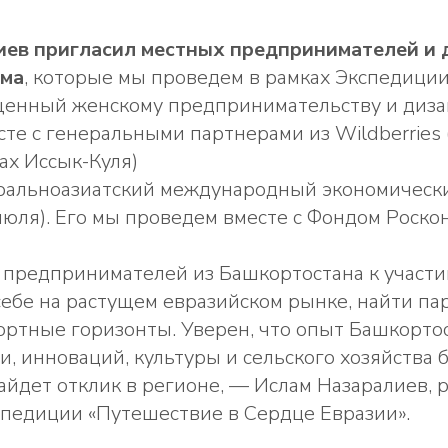
иев пригласил местных предпринимателей и 
ума
, которые мы проведем в рамках Экспедиции
щенный женскому предпринимательству и диза
те с генеральными партнерами из Wildberries 
ах Иссык-Куля)
альноазиатский международный экономическ
юля). Его мы проведем вместе с Фондом Роско
предпринимателей из Башкортостана к участи
себе на растущем евразийском рынке, найти па
ртные горизонты. Уверен, что опыт Башкортос
 инноваций, культуры и сельского хозяйства 
айдет отклик в регионе, — Ислам Назаралиев, 
спедиции «Путешествие в Сердце Евразии».