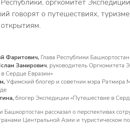
 Республики, оргкомитет Экспедиции
ий говорят о путешествиях, туризме
 открытиям.
ий Фаритович,
Глава Республики Башкортостан
Ислам Замирович
, руководитель Оргкомитета 
 в Сердце Евразии»
м,
Уфимский блогер и советник мэра Ратмира 
еде
тина,
блогер Экспедиции «Путешествие в Серд
и Башкортостан рассказал о перспективах сот
странами Центральной Азии и туристическом п