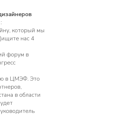
дизайнеров
:
йну, который мы
(ищите нас 4
ий форум в
нгресс
ю в ЦМЭФ. Это
ртнеров,
тана в области
будет
руководитель