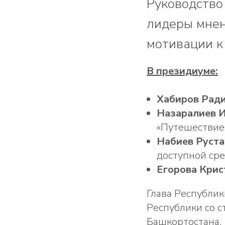
Руководство
лидеры мнен
мотивации к
В президиуме:
Хабиров Рад
Назаралиев 
«Путешествие
Набиев Руста
доступной ср
Егорова Крис
Глава Республик
Республики со 
Башкортостана.