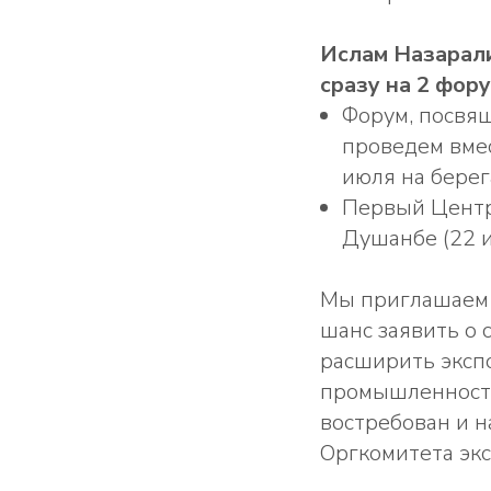
Ислам Назарал
сразу на 2 фор
Форум, посвя
проведем вмес
июля на берег
Первый Центр
Душанбе (22 и
Мы приглашаем 
шанс заявить о 
расширить экспо
промышленности,
востребован и н
Оргкомитета эк