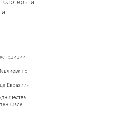
, блогеры и
 и
Экспедиции
Мавлиева по
це Евразии»
рудничества
отенциале