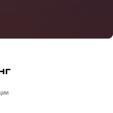
нг
ции