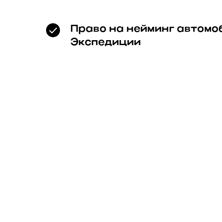
Право на нейминг автомо
Экспедиции
Вы сможете стать спонсором автом
который может быть единственным 
с большим уникальным совместным 