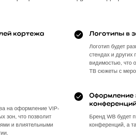
лей кортежа
Логотипы в 
Логотип будет ра
стендах и других
видимостью, что 
ТВ сюжеты с меро
Оформление 
конференци
ва на оформление VIP-
х зон, что позволит
Бренд WB будет п
тями и влиятельными
конференций, а т
ии.