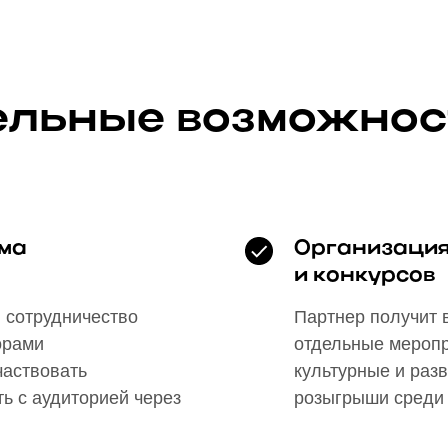
льные возможнос
ма
Организация
и конкурсов
 сотрудничество
Партнер получит 
орами
отдельные меропр
частвовать
культурные и раз
ь с аудиторией через
розыгрыши среди 